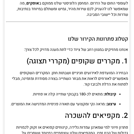
לעומסי החום של הדרום. המחסן הלוגיסטי שלנו ממוקם ב
אופקים
, מה
שמאפשר לנו להעניק לכם שירות מהיר, גמיש ומשתלם במיוחד בנתיבות,
שדרות וכל יישובי הסביבה.
קטלוג פתרונות הקירור שלנו
אנחנו מחזיקים במגוון רחב של ציוד כדי לתת מענה מדויק לכל צורך:
1. מקררים שקופים (מקררי תצוגה)
הבחירה המועדפת לאירועים חגיגיים ושבתות חתן. המקררים השקופים
מאפשרים לאורחים לראות את מבחר השתייה בצורה מסודרת ומזמינה, מבלי
לפתוח את הדלת ולבזבז קור.
קיבולת:
מתאים לכ-180 בקבוקי שתייה קלה או פחיות.
עיצוב:
מראה נקי ומקצועי עם תאורה פנימית המדגישה את המוצרים.
2. מקפיאים להשכרה
פתרון חיוני למי שמארגן עמדות גלידה, קינוחים קפואים או זקוק לכמויות
גדולות של קרח זמין. המקפיאים שלנו עוצמתיים במיוחד ושומרים על