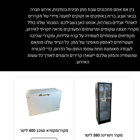
בין אם אתם מתכננים שבת חתן חגיגית בנתיבות, אירוע חברה
בבאר שבע, ברית באופקים או זקוקים למענה מיידי של מקררים
לאוהלי אבלים בשדרות, אנחנו כאן בשבילכם. המבחר שלנו כולל
מקררי תצוגה שקופים ומרשימים המעניקים מראה יוקרתי לאירוע,
מקפיאים עוצמתיים לשמירה על קרח וגלידות, ומקררי שכיבה
תעשייתיים לאחסון מאסיבי של מזון. כל הציוד שלנו מותאם
לעבודה מאומצת תחת עומסי החום של הדרום, כדי להבטיח
שהשתייה והמזון שלכם יישארו קרירים ורעננים לאורך כל שעות
האירוע.
מקרר/מקפיא שוכב 400 ליטר
מקרר ויטרינה 380 ליטר