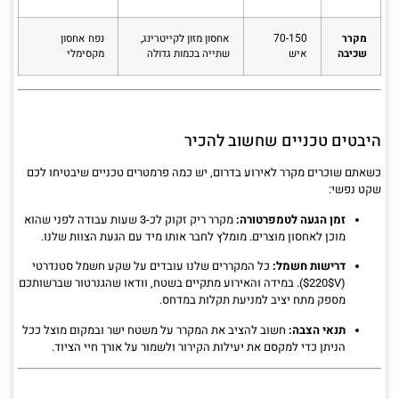
מקרר
70-150
אחסון מזון לקייטרינג,
נפח אחסון
שכיבה
איש
שתייה בכמות גדולה
מקסימלי
היבטים טכניים שחשוב להכיר
כשאתם שוכרים מקרר לאירוע בדרום, יש כמה פרמטרים טכניים שיבטיחו לכם
שקט נפשי:
זמן הגעה לטמפרטורה:
מקרר ריק זקוק לכ-3 שעות עבודה לפני שהוא
מוכן לאחסון מוצרים. מומלץ לחבר אותו מיד עם הגעת הצוות שלנו.
דרישות חשמל:
כל המקררים שלנו עובדים על שקע חשמל סטנדרטי
(
$220$
V). במידה והאירוע מתקיים בשטח, וודאו שהגנרטור שברשותכם
מספק מתח יציב למניעת תקלות במדחס.
תנאי הצבה:
חשוב להציב את המקרר על משטח ישר ובמקום מוצל ככל
הניתן כדי למקסם את יעילות הקירור ולשמור על אורך חיי הציוד.