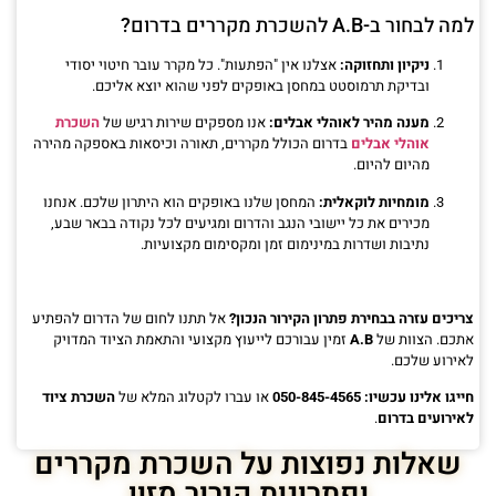
למה לבחור ב-A.B להשכרת מקררים בדרום?
ניקיון ותחזוקה:
אצלנו אין "הפתעות". כל מקרר עובר חיטוי יסודי
ובדיקת תרמוסטט במחסן באופקים לפני שהוא יוצא אליכם.
השכרת
מענה מהיר לאוהלי אבלים:
אנו מספקים שירות רגיש של
אוהלי אבלים
בדרום הכולל מקררים, תאורה וכיסאות באספקה מהירה
מהיום להיום.
מומחיות לוקאלית:
המחסן שלנו באופקים הוא היתרון שלכם. אנחנו
מכירים את כל יישובי הנגב והדרום ומגיעים לכל נקודה בבאר שבע,
נתיבות ושדרות במינימום זמן ומקסימום מקצועיות.
צריכים עזרה בבחירת פתרון הקירור הנכון?
אל תתנו לחום של הדרום להפתיע
אתכם. הצוות של
A.B
זמין עבורכם לייעוץ מקצועי והתאמת הציוד המדויק
לאירוע שלכם.
השכרת ציוד
חייגו אלינו עכשיו: 050-845-4565
או עברו לקטלוג המלא של
לאירועים בדרום
.
שאלות נפוצות על השכרת מקררים
ופתרונות קירור מזון