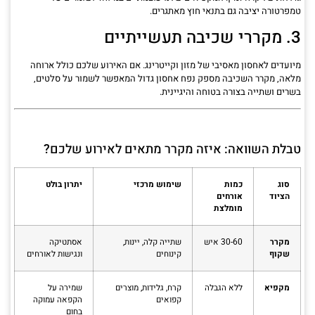
טמפרטורה יציבה גם בתנאי חוץ מאתגרים.
3. מקררי שכיבה תעשייתיים
מיועדים לאחסון מאסיבי של מזון וקייטרינג. אם האירוע שלכם כולל ארוחה
מלאה, מקרר השכיבה מספק נפח אחסון גדול המאפשר לשמור על סלטים,
בשרים ושתייה בצורה בטוחה והיגיינית.
טבלת השוואה: איזה מקרר מתאים לאירוע שלכם?
סוג
כמות
שימוש מרכזי
יתרון בולט
הציוד
אורחים
מומלצת
מקרר
30-60 איש
שתייה קלה, יינות,
אסתטיקה
שקוף
קינוחים
ונגישות לאורחים
מקפיא
ללא הגבלה
קרח, גלידות, מוצרים
שמירה על
קפואים
הקפאה עמוקה
בחום