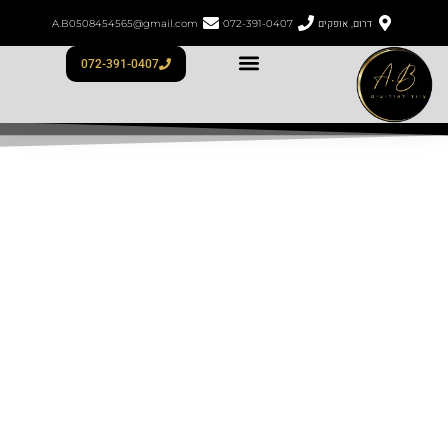
דרום, אופקים
072-391-0407
A.B0508454565@gmail.com
072-391-0407