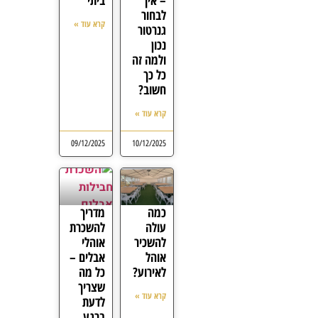
– איך
ביתי
לבחור
קרא עוד »
גנרטור
נכון
ולמה זה
כל כך
חשוב?
קרא עוד »
09/12/2025
10/12/2025
כמה
מדריך
עולה
להשכרת
להשכיר
אוהלי
אוהל
אבלים –
לאירוע?
כל מה
שצריך
קרא עוד »
לדעת
ברגע