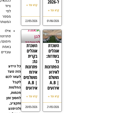
להתאים
ל-2026
קרא עוד »
ציוד
קרא עוד »
לפי
מספר
22/05/2026
01/06/2026
המשתתפ
אילו
פתרונות
חימום/ק
השכרת
השכרת
באמת
אוהלים
אוהלים
עובדים
בשדרות:
בקרית
כל
גת:
הפתרונות
פתרונות
כל הידע
לאירוע
אירוח
הזה נועד
מושלם
מושלמים
לעזור לכם
| A.B
| A.B
לקבל
אירועים
אירועים
החלטות
חכמות,
קרא עוד »
קרא עוד »
לחסוך זמן
ותקציב,
20/05/2026
21/05/2026
ולהימנע