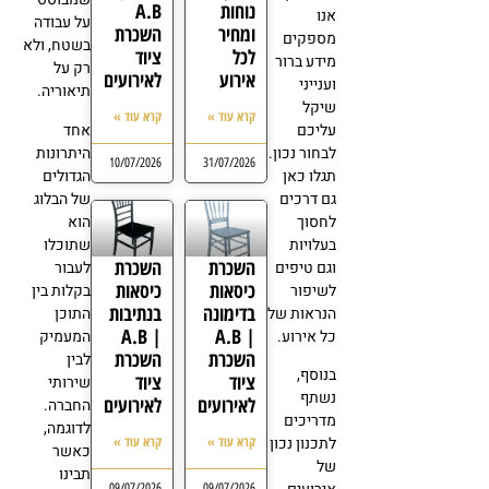
נוחות
A.B
אנו
על עבודה
ומחיר
השכרת
מספקים
בשטח, ולא
לכל
ציוד
מידע ברור
רק על
אירוע
לאירועים
וענייני
תיאוריה.
שיקל
קרא עוד »
קרא עוד »
עליכם
אחד
לבחור נכון.
היתרונות
10/07/2026
31/07/2026
תגלו כאן
הגדולים
גם דרכים
של הבלוג
לחסוך
הוא
בעלויות
שתוכלו
השכרת
השכרת
וגם טיפים
לעבור
כיסאות
כיסאות
לשיפור
בקלות בין
בדימונה
בנתיבות
הנראות של
התוכן
| A.B
| A.B
כל אירוע.
המעמיק
השכרת
השכרת
לבין
בנוסף,
ציוד
ציוד
שירותי
נשתף
לאירועים
לאירועים
החברה.
מדריכים
לדוגמה,
קרא עוד »
קרא עוד »
לתכנון נכון
כאשר
של
תבינו
09/07/2026
09/07/2026