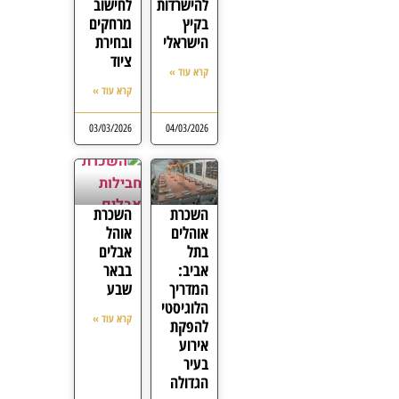
להישרדות
לחישוב
בקיץ
מרחקים
הישראלי
ובחירת
ציוד
קרא עוד »
קרא עוד »
03/03/2026
04/03/2026
השכרת
השכרת
אוהלים
אוהל
בתל
אבלים
אביב:
בבאר
המדריך
שבע
הלוגיסטי
קרא עוד »
להפקת
אירוע
בעיר
הגדולה