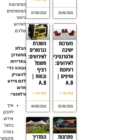
הפתרונות
המתאימים
07/06/2026
28/06/2026
ביותר
לאירוע
שלכם.
מערכות
השכרת
הבלוג
ישיבה
גנרטורים
מתעדכן
אלטרנטיביות
לאירועים:
בתדירות
לאירועים:
חשמל
גבוהה כדי
רעיונות
רציף
להעניק
וטיפים |
ובטוח |
לכם מידע
A.B
A.B
חדש
קרא עוד »
קרא עוד »
ורלוונטי:
איך
04/06/2026
05/06/2026
לתכנן
אירוע
בחצר
בצורה
פתרונות
המדריך
מקצועי