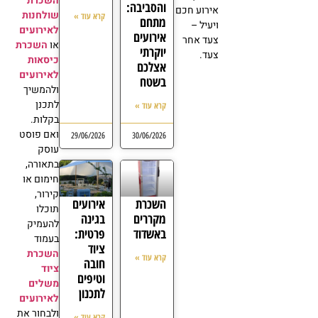
השכרת
והסביבה:
אירוע חכם
שולחנות
קרא עוד »
מתחם
ויעיל –
לאירועים
אירועים
צעד אחר
השכרת
או
יוקרתי
צעד.
כיסאות
אצלכם
לאירועים
בשטח
ולהמשיך
לתכנן
קרא עוד »
בקלות.
ואם פוסט
29/06/2026
30/06/2026
עוסק
בתאורה,
חימום או
קירור,
השכרת
אירועים
תוכלו
מקררים
בגינה
להעמיק
באשדוד
פרטית:
בעמוד
ציוד
השכרת
קרא עוד »
חובה
ציוד
וטיפים
משלים
לתכנון
לאירועים
ולבחור את
קרא עוד »