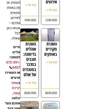
אירועים
השטח, או
קרא עוד »
מה באמת
קרא עוד »
מתאים
לאירוע
10/05/2026
12/05/2026
שלכם –
אנחנו כאן
לכל
שאלה.
השכרת
השכרת
חייגו
מקררים
אוהלים
אלינו
באופקים
בדימונה:
למספר:
חוגגים
072-391-
קרא עוד »
במדבר
0407
📞
בסטנדרט
או השאירו
של אולם
פרטים
עמוד
קרא עוד »
ב
יצירת
קשר
,
08/05/2026
08/05/2026
ונלווה
אתכם צעד
אחר צעד