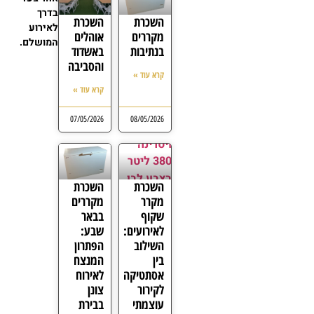
בדרך
השכרת
השכרת
לאירוע
מקררים
אוהלים
המושלם.
בנתיבות
באשדוד
והסביבה
קרא עוד »
קרא עוד »
07/05/2026
08/05/2026
השכרת
השכרת
מקרר
מקררים
שקוף
בבאר
לאירועים:
שבע:
השילוב
הפתרון
בין
המנצח
אסתטיקה
לאירוח
לקירור
צונן
עוצמתי
בבירת