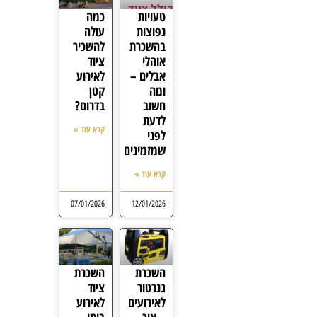
טעויות
כמה
נפוצות
עולה
בהשכרת
להשכיר
אוהלי
ציוד
אבלים –
לאירוע
ומה
קטן
חשוב
בדרום?
לדעת
קרא עוד »
לפני
שמזמינים
קרא עוד »
07/01/2026
12/01/2026
השכרת
השכרת
גנרטור
ציוד
לאירועים
לאירוע