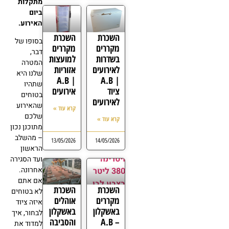
מתקלות
ביום
האירוע.
השכרת
השכרת
בסופו של
מקררים
מקררים
דבר,
בשדרות
למועצות
המטרה
לאירועים
אזוריות
שלנו היא
| A.B
| A.B
שתהיו
ציוד
אירועים
בטוחים
לאירועים
שהאירוע
קרא עוד »
שלכם
קרא עוד »
מתוכנן נכון
– מהשלב
13/05/2026
14/05/2026
הראשון
ועד הסגירה
אחרונה.
אם אתם
השכרת
השכרת
לא בטוחים
מקררים
אוהלים
איזה ציוד
באשקלון
באשקלון
לבחור, איך
– A.B
והסביבה
למדוד את