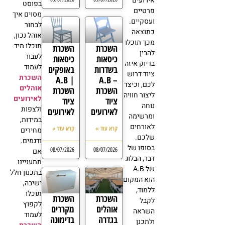
אירועים
בפוסט
פרטיים
מסוים איך
ועסקיים.
לבחור
כתוצאה
אוהל נכון,
מכך תוכלו
תוכלו מיד
השכרת
השכרת
להבין
לעבור
כיסאות
כיסאות
בדיוק איזה
לעמוד
בשדרות
באופקים
ציוד דרוש
השכרת
| A.B
– A.B
לכם, וכיצד
אוהלים
השכרת
השכרת
ליצור חוויה
לאירועים
ציוד
ציוד
נוחה
ולצפות
לאירועים
לאירועים
ומרשימה
במידות,
לאורחים
קרא עוד »
קרא עוד »
מחירים
שלכם.
ודגמים.
בסופו של
08/07/2026
08/07/2026
אם
דבר, הבלוג
תתעניינו
של A.B
בתכנון חלל
הוא המקום
ישיבה,
ללמוד,
תוכלו
השכרת
השכרת
לקבל
לקפוץ
אוהלים
מקררים
השראה
לעמוד
בגדרה
בדימונה
ולתכנן