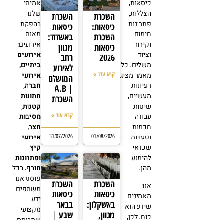
כיסאות,
אמיתי
הצללות,
שלנו
השכרת
השכרת
פתרונות
בהפקת
כיסאות:
כיסאות
חימום
מאות
השכרת
באשדוד:
וקירור
אירועים:
כיסאות
מגוון
וציוד
אירועים
2026
רחב
משלים. כל
ביתיים,
לאירוע
קרא עוד »
מאמר מציג
אירועי
המושלם
רעיונות
חברה,
| A.B
מעשיים,
חתונות
השכרת
שיטות
קטנות,
קרא עוד »
עבודה
מסיבות
חכמות
חצר,
31/07/2026
01/08/2026
וטעויות
אירועי
שכדאי
קיץ
להימנע
ופתרונות
מהן.
חורף.
בכל
פוסט אנו
השכרת
השכרת
אנו
משתפים
כיסאות
כיסאות
מאמינים
ידע
באשקלון:
בבאר
שידע הוא
מקצועי
מגוון,
שבע |
כוח. לכן,
שמבוסס