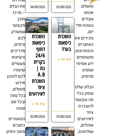
מושלם.
את הבלוג
04/08/2026
05/08/2026
אנחנו
– מרכז
עובדים
תוכן
בשטח מדי
מקצועי
יום,
שמעניק
השכרת
השכרת
מכירים את
לכם
כיסאות
כיסאות
האתגרים
טיפים,
בערד
דחוף
והפתרונות,
מדריכים
24/6
ומשתפים
ורעיונות
קרא עוד »
בקרית
ידע אמיתי
מעשיים
גת |
שמגיע
שיעזרו
A.B
מניסיון.
לכם לתכנן
השכרת
אירוע
ציוד
הבלוג שלנו
מושלם,
לאירועים
עוסק בכל
בכל עונה
מה שקשור
ובכל סוג
קרא עוד »
להשכרת
שטח.
ציוד
03/08/2026
03/08/2026
לאירועים:
המאמרים
אוהלים,
כתובים
שולחנות,
מתוך ניסיון