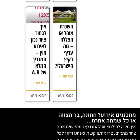
השכרת
איך
אוהל או
לבחור
הצללה
ציוד נכון
– מה
לאירוע
עדיף
חוץ –
בקיץ
המדריך
הישראלי?
המלא
של A.B
קרא עוד »
קרא עוד »
03/11/2025
05/11/2025
מתכננים אירוע? חתונה, בר מצווה
או כל שמחה אחרת...
אין סיבה להילחץ או להתרוצץ בחיפושים אחר
ציוד מתאים. צרו איתנו קשר, ואנחנו נדאג לכל
פרט עם שירות מקצועי, ציוד איכותי, ומחירים