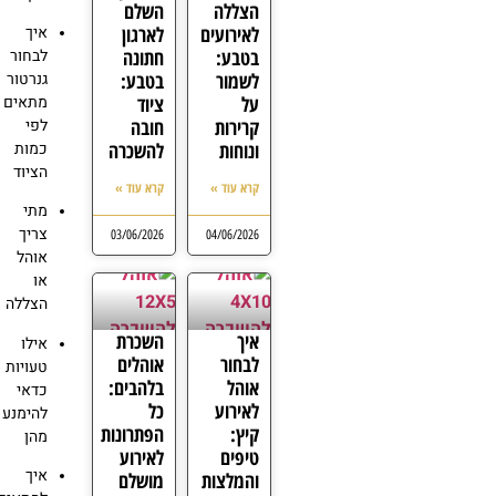
הצללה
השלם
לאירועים
לארגון
איך
בטבע:
חתונה
לבחור
לשמור
בטבע:
גנרטור
על
ציוד
מתאים
קרירות
חובה
לפי
ונוחות
להשכרה
כמות
הציוד
קרא עוד »
קרא עוד »
מתי
צריך
03/06/2026
04/06/2026
אוהל
או
הצללה
איך
השכרת
אילו
לבחור
אוהלים
טעויות
אוהל
בלהבים:
כדאי
לאירוע
כל
להימנע
קיץ:
הפתרונות
מהן
טיפים
לאירוע
איך
והמלצות
מושלם